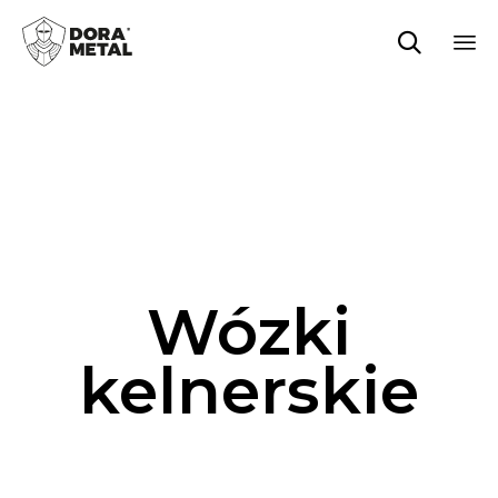

Sk
to
co
Wózki
kelnerskie