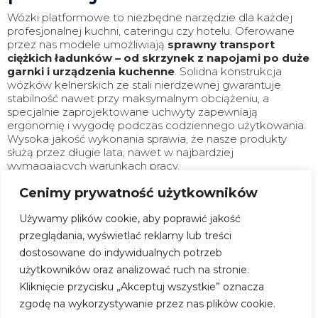
Wózki platformowe to niezbędne narzędzie dla każdej
profesjonalnej kuchni, cateringu czy hotelu. Oferowane
przez nas modele umożliwiają
sprawny transport
ciężkich ładunków – od skrzynek z napojami po duże
garnki i urządzenia kuchenne
. Solidna konstrukcja
wózków kelnerskich ze stali nierdzewnej gwarantuje
stabilność nawet przy maksymalnym obciążeniu, a
specjalnie zaprojektowane uchwyty zapewniają
ergonomię i wygodę podczas codziennego użytkowania.
Wysoka jakość wykonania sprawia, że nasze produkty
służą przez długie lata, nawet w najbardziej
wymagających warunkach pracy.
Platformy jezdne gastronomiczne z Dora Metal to
Cenimy prywatność użytkowników
połączenie trwałości, funkcjonalności i nowoczesnego
designu. Każdy model przechodzi rygorystyczne testy
Używamy plików cookie, aby poprawić jakość
wytrzymałościowe, co gwarantuje najwyższą jakość i
przeglądania, wyświetlać reklamy lub treści
bezpieczeństwo użytkowania.
Wózek gastronomiczny
dostosowane do indywidualnych potrzeb
do transportu jest wykonany z materiałów
użytkowników oraz analizować ruch na stronie.
odpornych na korozję
i działanie środków czystości
stosowanych w profesjonalnej gastronomii. Stawiamy na
Kliknięcie przycisku „Akceptuj wszystkie” oznacza
rozwiązania, które realnie wspierają codzienną pracę
zgodę na wykorzystywanie przez nas plików cookie.
Twojego zespołu, zwiększając efektywność i komfort