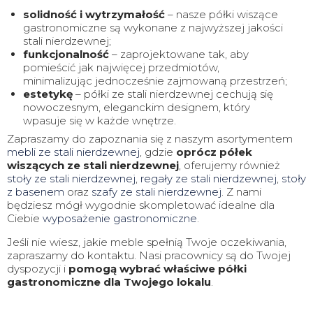
solidność i wytrzymałość
– nasze półki wiszące
gastronomiczne są wykonane z najwyższej jakości
stali nierdzewnej;
funkcjonalność
– zaprojektowane tak, aby
pomieścić jak najwięcej przedmiotów,
minimalizując jednocześnie zajmowaną przestrzeń;
estetykę
– półki ze stali nierdzewnej cechują się
nowoczesnym, eleganckim designem, który
wpasuje się w każde wnętrze.
Zapraszamy do zapoznania się z naszym asortymentem
mebli ze stali nierdzewnej
, gdzie
oprócz półek
wiszących ze stali nierdzewnej
, oferujemy również
stoły ze stali nierdzewnej
,
regały ze stali nierdzewnej
,
stoły
z basenem
oraz
szafy ze stali nierdzewnej
. Z nami
będziesz mógł wygodnie skompletować idealne dla
Ciebie
wyposażenie gastronomiczne
.
Jeśli nie wiesz, jakie meble spełnią Twoje oczekiwania,
zapraszamy do kontaktu. Nasi pracownicy są do Twojej
dyspozycji i
pomogą wybrać właściwe półki
gastronomiczne dla Twojego lokalu
.