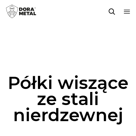

Sk
to
co
Półki wiszące
ze stali
nierdzewnej