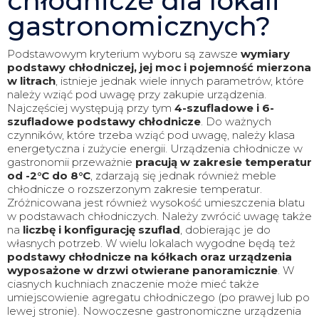
chłodnicze dla lokali
gastronomicznych?
Podstawowym kryterium wyboru są zawsze
wymiary
podstawy chłodniczej, jej moc i pojemność mierzona
w litrach
, istnieje jednak wiele innych parametrów, które
należy wziąć pod uwagę przy zakupie urządzenia.
Najczęściej występują przy tym
4-szufladowe i 6-
szufladowe podstawy chłodnicze
. Do ważnych
czynników, które trzeba wziąć pod uwagę, należy klasa
energetyczna i zużycie energii. Urządzenia chłodnicze w
gastronomii przeważnie
pracują w zakresie temperatur
od -2°C do 8°C
, zdarzają się jednak również meble
chłodnicze o rozszerzonym zakresie temperatur.
Zróżnicowana jest również wysokość umieszczenia blatu
w podstawach chłodniczych. Należy zwrócić uwagę także
na
liczbę i konfigurację szuflad
, dobierając je do
własnych potrzeb. W wielu lokalach wygodne będą też
podstawy chłodnicze na kółkach oraz urządzenia
wyposażone w drzwi otwierane panoramicznie
. W
ciasnych kuchniach znaczenie może mieć także
umiejscowienie agregatu chłodniczego (po prawej lub po
lewej stronie). Nowoczesne gastronomiczne urządzenia