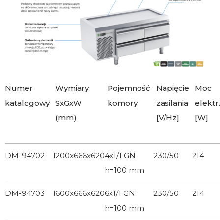
Numer
Wymiary
Pojemność
Napięcie
Moc
katalogowy
SxGxW
komory
zasilania
elektr.
(mm)
[V/Hz]
[W]
DM-94702
1200x666x620
4x1/1 GN
230/50
214
h=100 mm
DM-94703
1600x666x620
6x1/1 GN
230/50
214
h=100 mm