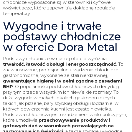
chłodnicze wyposażone są w sterowniki i cyfrowe
wyświetlacze, które zapewniają dokładną regulację
temperatury.
Wygodne i trwałe
podstawy chłodnicze
w ofercie Dora Metal
Podstawy chłodnicze w naszej ofercie wyróżnia
trwałość, łatwość obsługi i energooszczędność
. To
zaawansowane, profesjonalne urządzenia chłodnicze
gastronomiczne, wykonane ze stali nierdzewnej,
gwarantujące higienę i w pełni zgodne z zasadami
BHP
. O popularności podstaw chłodniczych decydują
przy tym przede wszystkim ich niewielkie rozmiary. To
duża wygoda w małych lokalach gastronomicznych
takich jak pizzerie, bary szybkiej obsługi i lodziarnie, w
których powierzchnia kuchni jest często niewielka.
Podstawa chłodnicza jest urządzeniem wielofunkcyjnym,
które umożliwia
przechowywanie produktów i
gotowych dań w warunkach pozwalających na
zachowanie ich świeżości
, a także szybkie i wygodne