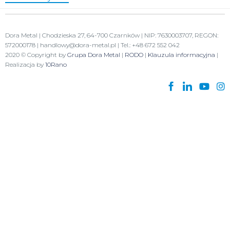
Dora Metal | Chodzieska 27, 64-700 Czarnków | NIP: 7630003707, REGON:
572000178 | handlowy@dora-metal.pl | Tel.: +48 672 552 042
2020 © Copyright by
Grupa Dora Metal
|
RODO
|
Klauzula informacyjna
|
Realizacja by
10Rano