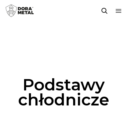

Sk
to
co
Podstawy
chłodnicze