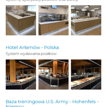
Hotel Arłamów - Polska
System wydawania posiłków
Baza treningowa U.S. Army - Hohenfels -
Niemcy