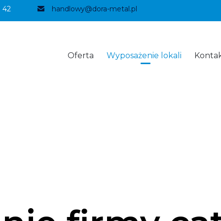
 42
handlowy@dora-metal.pl
Oferta
Wyposażenie lokali
Konta