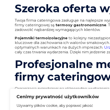
Szeroka oferta 
Twoja firma cateringowa zasługuje na najlepsze w
firmy cateringowej są
termosy gastronomiczne
.
zadowolić najbardziej wymagających klientów.
Pojemniki termoizolacyjne
to kolejny niezastąpio
kluczowe dla zachowania ich walorów smakowych
optymalnych warunkach na dużych imprezach.
Ur
cały czas trwania wydarzenia. Dzięki nim jedzenie 
Profesjonalne me
firmy cateringow
Organizacja przestrzeni na różnorodne wydarzenia s
utrzymaniu w czystości, co czyni je idealnym wybor
Cenimy prywatność użytkowników
pozwalające na utrzymanie odpowiedniej temperat
dostosowanie przestrzeni do różnych typów wydar
Używamy plików cookie, aby poprawić jakość