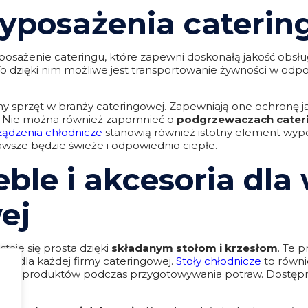
wyposażenia cateri
yposażenie cateringu, które zapewni doskonałą jakość ob
 To dzięki nim możliwe jest transportowanie żywności w odp
ny sprzęt w branży cateringowej. Zapewniają one ochronę ja
. Nie można również zapomnieć o
podgrzewaczach cater
ządzenia chłodnicze
stanowią również istotny element wyp
zawsze będzie świeże i odpowiednio ciepłe.
ble i akcesoria dla
ej
taje się prosta dzięki
składanym stołom i krzesłom
. Te 
em dla każdej firmy cateringowej.
Stoły chłodnicze
to równi
ury produktów podczas przygotowywania potraw. Dostępne 
zeń.