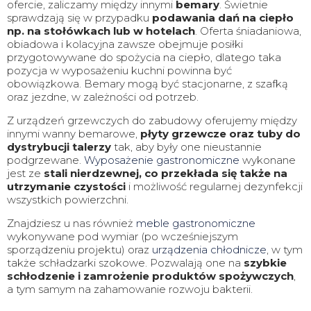
ofercie, zaliczamy między innymi
bemary
. Świetnie
sprawdzają się w przypadku
podawania dań na ciepło
np. na stołówkach lub w hotelach
. Oferta śniadaniowa,
obiadowa i kolacyjna zawsze obejmuje posiłki
przygotowywane do spożycia na ciepło, dlatego taka
pozycja w wyposażeniu kuchni powinna być
obowiązkowa. Bemary mogą być stacjonarne, z szafką
oraz jezdne, w zależności od potrzeb.
Z urządzeń grzewczych do zabudowy oferujemy między
innymi wanny bemarowe,
płyty grzewcze oraz tuby do
dystrybucji talerzy
tak, aby były one nieustannie
podgrzewane.
Wyposażenie gastronomiczne
wykonane
jest ze
stali nierdzewnej, co przekłada się także na
utrzymanie czystości
i możliwość regularnej dezynfekcji
wszystkich powierzchni.
Znajdziesz u nas również
meble gastronomiczne
wykonywane pod wymiar (po wcześniejszym
sporządzeniu projektu) oraz
urządzenia chłodnicze
, w tym
także schładzarki szokowe. Pozwalają one na
szybkie
schłodzenie i zamrożenie produktów spożywczych
,
a tym samym na zahamowanie rozwoju bakterii.