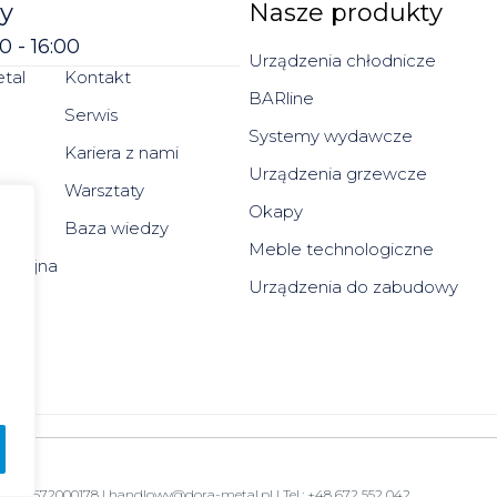
y
Nasze produkty
0 - 16:00
Urządzenia chłodnicze
tal
Kontakt
BARline
Serwis
Systemy wydawcze
Kariera z nami
Urządzenia grzewcze
Warsztaty
Okapy
Baza wiedzy
Meble technologiczne
macyjna
Urządzenia do zabudowy
GON: 572000178 | handlowy@dora-metal.pl | Tel.: +48 672 552 042