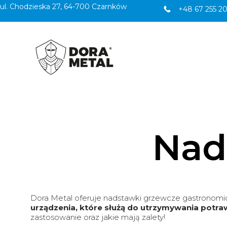
ul. Chodzieska 27, 64-700 Czarnków
+48 67 255 20
Nad
Dora Metal oferuje nadstawki grzewcze gastronomic
urządzenia, które służą do utrzymywania potr
zastosowanie oraz jakie mają zalety!