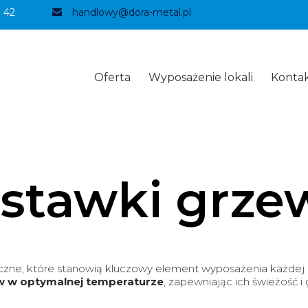
 42
handlowy@dora-metal.pl
Oferta
Wyposażenie lokali
Konta
stawki grze
zne, które stanowią kluczowy element wyposażenia każdej p
aw w optymalnej temperaturze
, zapewniając ich świeżość 