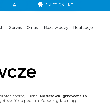
SKLEP ONLINE
Skip
kt
Serwis
O nas
Baza wiedzy
Realizacje
to
content
wcze
rofesjonalnej kuchni.
Nadstawki grzewcze to
i gotowość do podania. Zobacz, gdzie mają