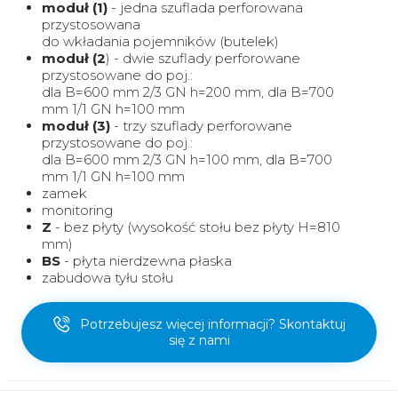
moduł (1)
- jedna szuflada perforowana
przystosowana
do wkładania pojemników (butelek)
moduł (2
) - dwie szuflady perforowane
przystosowane do poj.:
dla B=600 mm 2/3 GN h=200 mm, dla B=700
mm 1/1 GN h=100 mm
moduł (3)
- trzy szuflady perforowane
przystosowane do poj.:
dla B=600 mm 2/3 GN h=100 mm, dla B=700
mm 1/1 GN h=100 mm
zamek
monitoring
Z
- bez płyty (wysokość stołu bez płyty H=810
mm)
BS
- płyta nierdzewna płaska
zabudowa tyłu stołu
Potrzebujesz więcej informacji? Skontaktuj
się z nami