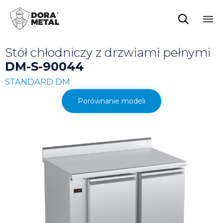

Sk
Stół chłodniczy z drzwiami pełnymi
to
co
DM-S-90044
STANDARD DM
Porównanie modeli