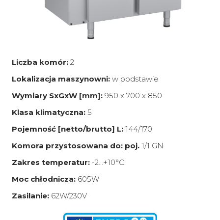
Liczba komór:
2
Lokalizacja maszynowni:
w podstawie
Wymiary SxGxW [mm]:
950 x 700 x 850
Klasa klimatyczna:
5
Pojemność [netto/brutto] L:
144/170
Komora przystosowana do: poj.
1/1 GN
Zakres temperatur:
-2...+10°C
Moc chłodnicza:
605W
Zasilanie:
62W/230V