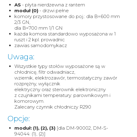
AS
- płyta nierdzewna z rantem
moduł (0)
- drzwi pełne
komory przystosowane do poj.: dla B=600 mm
2/3 GN,
dla B=700 mm 1/1 GN
każda komora standardowo wyposażona w 1
ruszt i 2 kpl. prowadnic
zawias samodomykacz
Uwaga:
Wszystkie typy stołów wyposażone są w
chłodnicę, filtr odwadniacz,
wziernik, elektrozawór, termostatyczny zawór
rozprężny, wyłącznik
elektryczny oraz sterownik elektroniczny
z czujnikami temperatury: parownikowym i
komorowym.
Zalecany czynnik chłodniczy R290
Opcje:
moduł: (1), (2), (3)
[dla DM-90002, DM-S-
94044: (1), (2)]