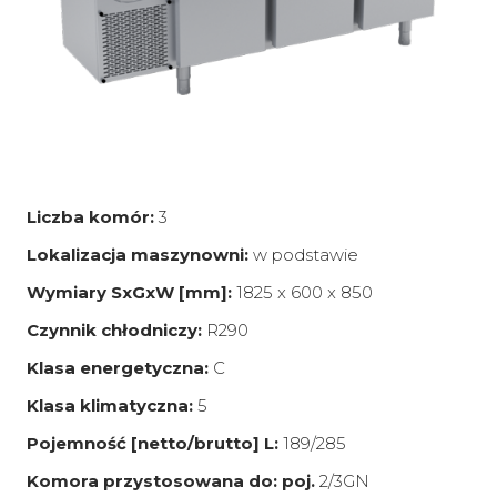
Liczba komór:
3
Lokalizacja maszynowni:
w podstawie
Wymiary SxGxW [mm]:
1825 x 600 x 850
Czynnik chłodniczy:
R290
Klasa energetyczna:
C
Klasa klimatyczna:
5
Pojemność [netto/brutto] L:
189/285
Komora przystosowana do: poj.
2/3GN