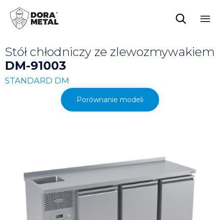

Sk
Stół chłodniczy ze zlewozmywakiem
to
co
DM-91003
STANDARD DM
Porównanie modeli