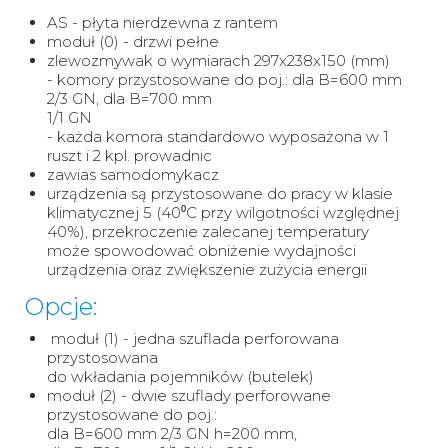
AS - płyta nierdzewna z rantem
moduł (0) - drzwi pełne
zlewozmywak o wymiarach 297x238x150 (mm)
- komory przystosowane do poj.: dla B=600 mm
2/3 GN, dla B=700 mm
1/1 GN
- każda komora standardowo wyposażona w 1
ruszt i 2 kpl. prowadnic
zawias samodomykacz
urządzenia są przystosowane do pracy w klasie
klimatycznej 5 (40⁰C przy wilgotności względnej
40%), przekroczenie zalecanej temperatury
może spowodować obniżenie wydajności
urządzenia oraz zwiększenie zużycia energii
Opcje:
moduł (1) - jedna szuflada perforowana
przystosowana
do wkładania pojemników (butelek)
moduł (2) - dwie szuflady perforowane
przystosowane do poj.:
dla B=600 mm 2/3 GN h=200 mm,