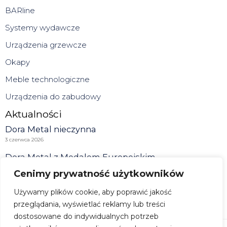
BARline
Systemy wydawcze
Urządzenia grzewcze
Okapy
Meble technologiczne
Urządzenia do zabudowy
Aktualności
Dora Metal nieczynna
3 czerwca 2026
Dora Metal z Medalem Europejskim
1 czerwca 2026
Cenimy prywatność użytkowników
Kuchnia polska to? Opowiada Paweł Kałuski
Używamy plików cookie, aby poprawić jakość
21 maja 2026
przeglądania, wyświetlać reklamy lub treści
Zobacz wszystkie
dostosowane do indywidualnych potrzeb