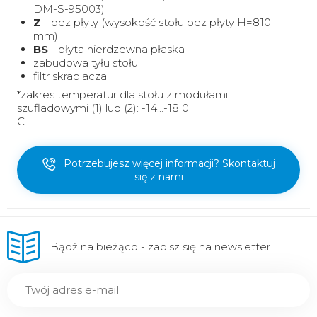
DM-S-95003)
Z
- bez płyty (wysokość stołu bez płyty H=810
mm)
BS
- płyta nierdzewna płaska
zabudowa tyłu stołu
filtr skraplacza
*zakres temperatur dla stołu z modułami
szufladowymi (1) lub (2): -14...-18 0
C
Potrzebujesz więcej informacji? Skontaktuj
się z nami
Bądź na bieżąco - zapisz się na newsletter