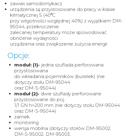
zawias samodomykacz
urządzenia są przystosowane do pracy w klasie
klimatycznej 5 (40⁰C
przy wilgotności względnej 40%) z wyjątkiem DM-
95044, przekroczenie
zalecanej temperatury może spowodować
obniżenie wydajności
urządzenia oraz zwiększenie zużycia energii
Opcje:
moduł: (1)-
jedna szuflada perforowana
przystosowana
do wkładania pojemników (butelek) (nie
dotyczy stołu DM-95044
oraz DM-S-95044)
moduł (2)-
dwie szuflady perforowane
przystosowane do poj.:
1/1 GN h=200 mm (nie dotyczy stołu DM-95044
oraz DM-S-95044)
zamek
monitoring
wersja mobilna (dotyczy stołów DM-95002,
DM-S-95002, DM-95003,