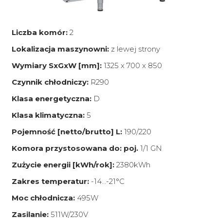
Liczba komór:
2
Lokalizacja maszynowni:
z lewej strony
Wymiary SxGxW [mm]:
1325 x 700 x 850
Czynnik chłodniczy:
R290
Klasa energetyczna:
D
Klasa klimatyczna:
5
Pojemność [netto/brutto] L:
190/220
Komora przystosowana do: poj.
1/1 GN
Zużycie energii [kWh/rok]:
2380kWh
Zakres temperatur:
-14...-21°C
Moc chłodnicza:
495W
Zasilanie:
511W/230V