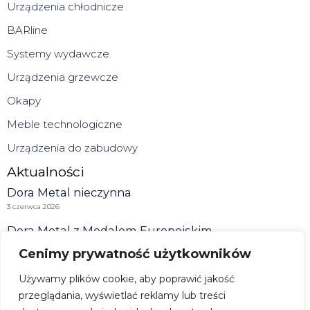
Urządzenia chłodnicze
BARline
Systemy wydawcze
Urządzenia grzewcze
Okapy
Meble technologiczne
Urządzenia do zabudowy
Aktualności
Dora Metal nieczynna
3 czerwca 2026
Dora Metal z Medalem Europejskim
1 czerwca 2026
Cenimy prywatność użytkowników
Kuchnia polska to? Opowiada Paweł Kałuski
Używamy plików cookie, aby poprawić jakość
21 maja 2026
przeglądania, wyświetlać reklamy lub treści
Zobacz wszystkie