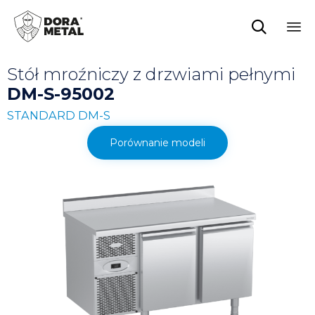

Sk
Stół mroźniczy z drzwiami pełnymi
to
co
DM-S-95002
STANDARD DM-S
Porównanie modeli