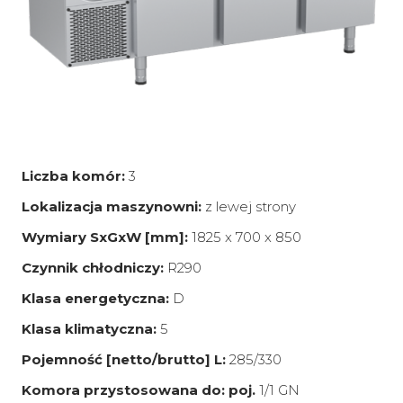
Liczba komór:
3
Lokalizacja maszynowni:
z lewej strony
Wymiary SxGxW [mm]:
1825 x 700 x 850
Czynnik chłodniczy:
R290
Klasa energetyczna:
D
Klasa klimatyczna:
5
Pojemność [netto/brutto] L:
285/330
Komora przystosowana do: poj.
1/1 GN