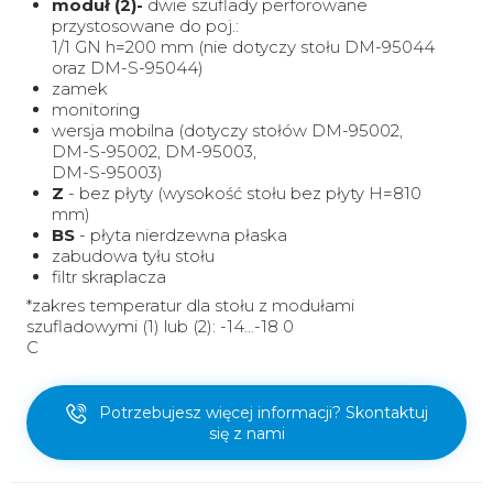
moduł (2)-
dwie szuflady perforowane
przystosowane do poj.:
1/1 GN h=200 mm (nie dotyczy stołu DM-95044
oraz DM-S-95044)
zamek
monitoring
wersja mobilna (dotyczy stołów DM-95002,
DM-S-95002, DM-95003,
DM-S-95003)
Z
- bez płyty (wysokość stołu bez płyty H=810
mm)
BS
- płyta nierdzewna płaska
zabudowa tyłu stołu
filtr skraplacza
*zakres temperatur dla stołu z modułami
szufladowymi (1) lub (2): -14...-18 0
C
Potrzebujesz więcej informacji? Skontaktuj
się z nami