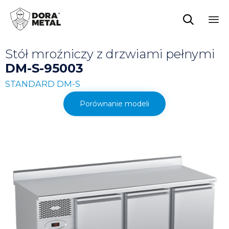

Sk
Stół mroźniczy z drzwiami pełnymi
to
co
DM-S-95003
STANDARD DM-S
Porównanie modeli