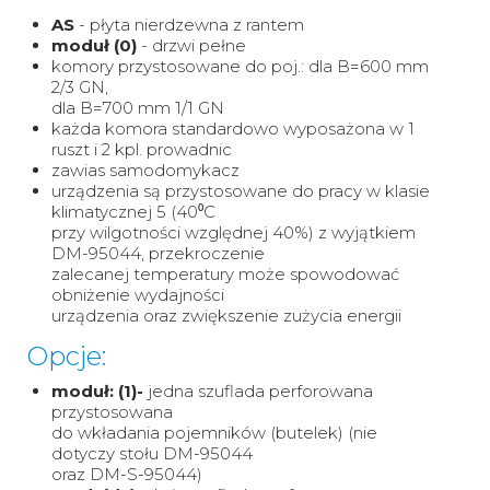
AS
- płyta nierdzewna z rantem
moduł (0)
- drzwi pełne
komory przystosowane do poj.: dla B=600 mm
2/3 GN,
dla B=700 mm 1/1 GN
każda komora standardowo wyposażona w 1
ruszt i 2 kpl. prowadnic
zawias samodomykacz
urządzenia są przystosowane do pracy w klasie
klimatycznej 5 (40⁰C
przy wilgotności względnej 40%) z wyjątkiem
DM-95044, przekroczenie
zalecanej temperatury może spowodować
obniżenie wydajności
urządzenia oraz zwiększenie zużycia energii
Opcje:
moduł: (1)-
jedna szuflada perforowana
przystosowana
do wkładania pojemników (butelek) (nie
dotyczy stołu DM-95044
oraz DM-S-95044)