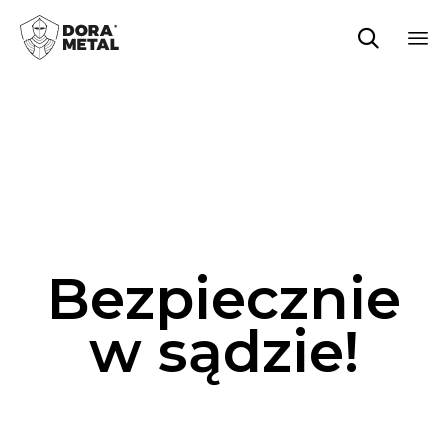

Sk
to
co
Bezpiecznie
w sądzie!