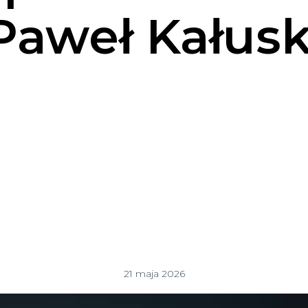
Paweł Kałusk
21 maja 2026