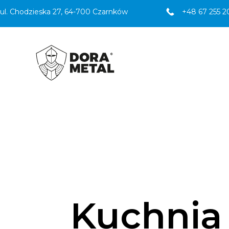
ul. Chodzieska 27, 64-700 Czarnków
+48 67 255 2
Kuchnia