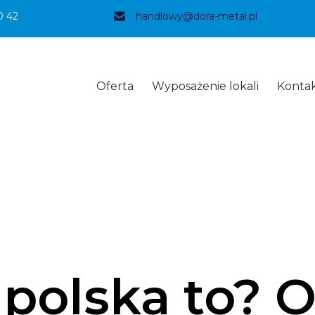
0 42
handlowy@dora-metal.pl
Oferta
Wyposażenie lokali
Konta
 polska to? 