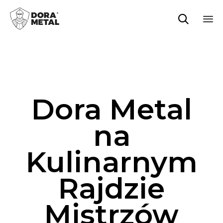

Sk
to
co
Dora Metal
na
Kulinarnym
Rajdzie
Mistrzów