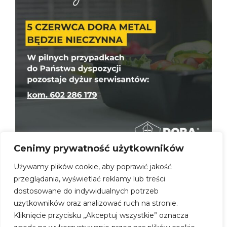
Cenimy prywatność użytkowników
Dora Metal nieczynna
Używamy plików cookie, aby poprawić jakość
3 czerwca 2026
przeglądania, wyświetlać reklamy lub treści
5 czerwca Dora Metal będzie nieczynna. W
pilnych przypadkach do Państwa dyspozycji
dostosowane do indywidualnych potrzeb
pozostaje dyżur serwisantów:...
użytkowników oraz analizować ruch na stronie.
Dowiedz się więcej
Kliknięcie przycisku „Akceptuj wszystkie” oznacza