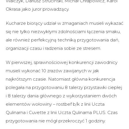
Walczyk, Dariusz Struciński, Michał Chrapowicz, Karol
Okrasa jako juror prowadzący.
Kucharze biorący udział w zmaganiach musieli wykazać
się nie tylko niezwykłymi zdolnościami łączenia smaku,
ale również perfekcyjną techniką przygotowania dań,
organizacji czasu i radzenia sobie ze stresem.
W pierwszej, sprawnościowej konkurencji zawodnicy
musieli wykonać 10 zrazów zawijanych w jak
najkrótszym czasie. Natomiast główna konkurencja
polegała na przygotowaniu 8 talerzy przystawki ciepłej
i 8 talerzy dania głównego z wykorzystaniem dwóch
elementów wołowiny – rostbef b/k z linii Uczta
Qulinarna i Cuvette z linii Uczta Qulinarna PLUS. Czas
przygotowania nie mógł przekroczyć 1 godziny.