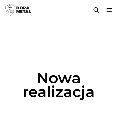

Sk
to
co
Nowa
realizacja