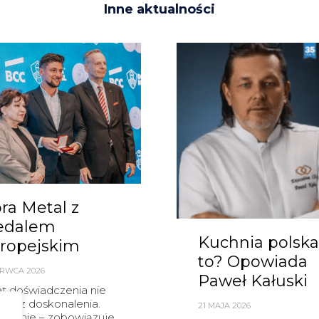
Inne aktualności
ra Metal z
edalem
Kuchnia polska
ropejskim
to? Opowiada
ERWCA 2026
Paweł Kałuski
at doświadczenia nie
nia z doskonalenia.
21 MAJA 2026
eciwnie – zobowiązuje