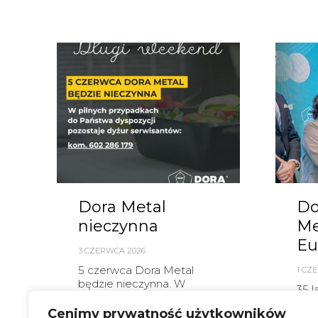
Dora Metal
Do
nieczynna
M
Eu
3 CZERWCA 2026
5 czerwca Dora Metal
1 CZ
będzie nieczynna. W
35 l
pilnych przypadkach do
zwal
Państwa dyspozycji
Cenimy prywatność użytkowników
Prz