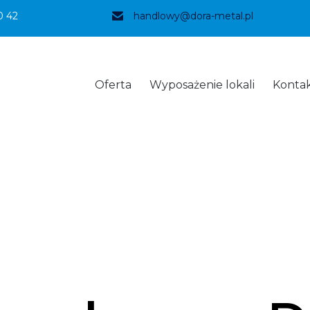
0 42
handlowy@dora-metal.pl
Oferta
Wyposażenie lokali
Konta