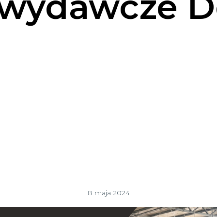
wydawcze D
8 maja 2024