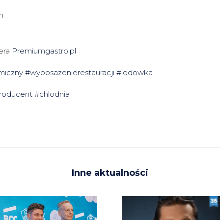
m
nera
Premiumgastro.pl
miczny
#wyposazenierestauracji
#lodowka
producent
#chlodnia
Inne aktualności