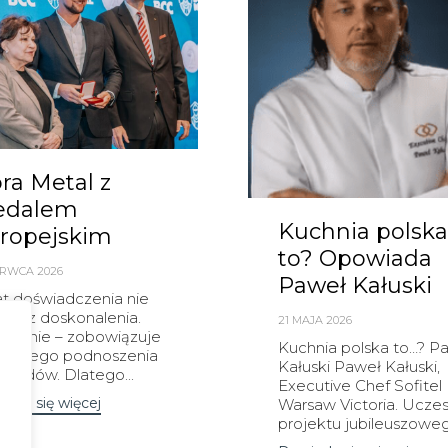
ra Metal z
edalem
Kuchnia polska
ropejskim
to? Opowiada
ERWCA 2026
Paweł Kałuski
at doświadczenia nie
nia z doskonalenia.
21 MAJA 2026
eciwnie – zobowiązuje
Kuchnia polska to…? P
ciągłego podnoszenia
Kałuski Paweł Kałuski,
dardów. Dlatego...
Executive Chef Sofitel
edz się więcej
Warsaw Victoria. Uczes
projektu jubileuszowego