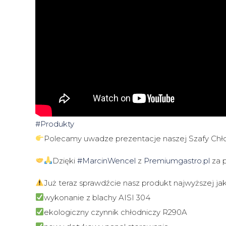
#Produkty
Polecamy uwadze prezentacje naszej Szafy Chł
Dzięki
#MarcinWencel
z
Premiumgastro.pl
za 
Już teraz sprawdźcie nasz produkt najwyższej j
wykonanie z blachy AISI 304
ekologiczny czynnik chłodniczy R290A