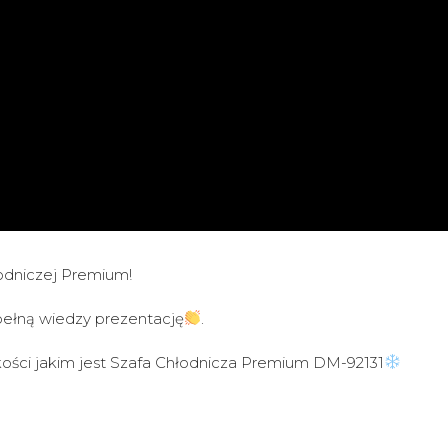
odniczej Premium!
pełną wiedzy prezentację
.
akości jakim jest Szafa Chłodnicza Premium DM-92131