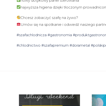
nowy dotykowy panel sterowania
najwyższa higiena dzięki tłoczonym prowadnico
Chcesz zobaczyć szafę na żywo?
Umów się na spotkanie i odwiedź naszego part
#szafachlodnicza
#gastronomia
#produktgastrono
#chlodnictwo
#szafapremium
#dorametal
#polski