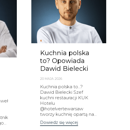
Kuchnia polska
to? Opowiada
Dawid Bielecki
20 MAJA 2026
Kuchnia polska to…?
Dawid Bielecki Szef
kuchni restauracji KUK
aweł
Hotelu
@hotelvertewarsaw
tworzy kuchnię opartą na...
tnik
Dowiedz się więcej
...