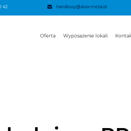
0 42
handlowy@dora-metal.pl
Oferta
Wyposażenie lokali
Konta