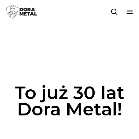

Sk
to
co
To już 30 lat
Dora Metal!