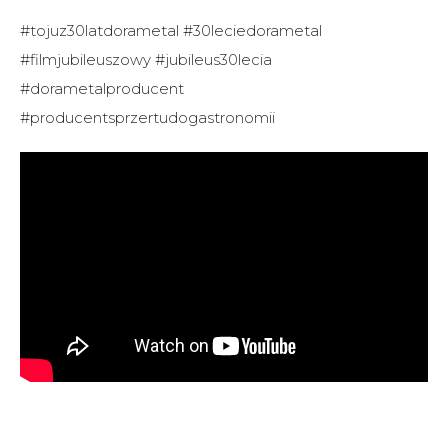
#tojuz30latdorametal #30leciedorametal
#filmjubileuszowy #jubileus30lecia
#dorametalproducent
#producentsprzertudogastronomii