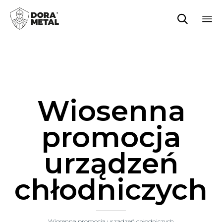

Sk
to
co
Wiosenna
promocja
urządzeń
chłodniczych
Wiosenna promocja urządzeń chłodniczych