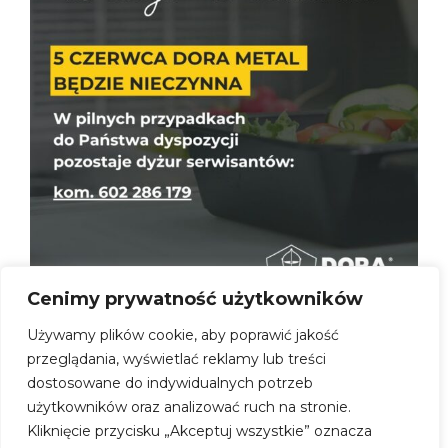
Cenimy prywatność użytkowników
Dora Metal nieczynna
3 czerwca 2026
Używamy plików cookie, aby poprawić jakość
przeglądania, wyświetlać reklamy lub treści
5 czerwca Dora Metal będzie nieczynna. W
pilnych przypadkach do Państwa dyspozycji
dostosowane do indywidualnych potrzeb
pozostaje dyżur serwisantów:...
użytkowników oraz analizować ruch na stronie.
Dowiedz się więcej
Kliknięcie przycisku „Akceptuj wszystkie” oznacza